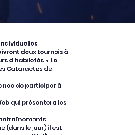
ndividuelles
 vivront deux tournois à
rs d’habiletés ». Le
 les Cataractes de
hance de participer à
Web qui présentera les
 entraînements.
(dans le jour) il est