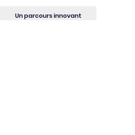
Un parcours innovant
Le SSM a comme objectif de former des
élèves complets à travers le parcours
scolaire.
En savoir plus
Un milieu de vie stimulant