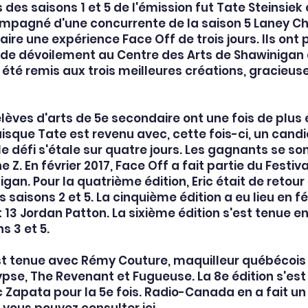
des saisons 1 et 5 de l'émission fut Tate Steinsiek et
pagné d'une concurrente de la saison 5 Laney Chan
ire une expérience Face Off de trois jours. Ils ont 
e de dévoilement au Centre des Arts de Shawinigan
t été remis aux trois meilleures créations, gracieu
s élèves d'arts de 5e secondaire ont une fois de plus
uisque Tate est revenu avec, cette fois-ci, un candi
 le défi s'étale sur quatre jours. Les gagnants se so
 Z. En février 2017, Face Off a fait partie du Festiv
igan. Pour la quatrième édition, Eric était de retou
saisons 2 et 5. La cinquième édition a eu lieu en fév
t 13 Jordan Patton. La sixième édition s'est tenue e
s 3 et 5.
est tenue avec Rémy Couture, maquilleur québécois 
se, The Revenant et Fugueuse. La 8e édition s'est
c Zapata pour la 5e fois. Radio-Canada en a fait un