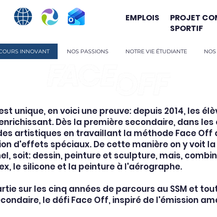
EMPLOIS
PROJET CO
SPORTIF
COURS INNOVANT
NOS PASSIONS
NOTRE VIE ÉTUDIANTE
NOS
est unique, en voici une preuve: depuis 2014, les élè
enrichissant. Dès la première secondaire, dans les c
s artistiques en travaillant la méthode Face Off q
tion d'effets spéciaux. De cette manière on y voit
nel, soit: dessin, peinture et sculpture, mais, comb
, le silicone et la peinture à l'aérographe.
rtie sur les cinq années de parcours au SSM et to
condaire, le défi Face Off, inspiré de l'émission 