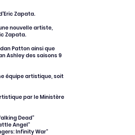
d'Eric Zapata.
 une nouvelle artiste,
ic Zapata.
rdan Patton ainsi que
an Ashley des saisons 9
e équipe artistique, soit
tistique par le Ministère
"Walking Dead"
attle Angel"
gers: Infinity War"