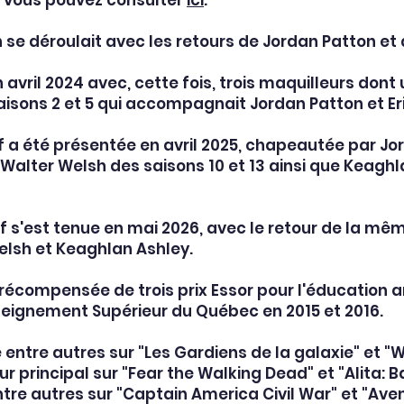
 vous pouvez consulter
ici
.
n se déroulait avec les retours de Jordan Patton et 
n avril 2024 avec, cette fois, trois maquilleurs dont
aisons 2 et 5 qui accompagnait Jordan Patton et Er
ff a été présentée en avril 2025, chapeautée par Jo
Walter Welsh des saisons 10 et 13 ainsi que Keaghl
f s'est tenue en mai 2026, avec le retour de la mêm
elsh et Keaghlan Ashley.
 récompensée de trois prix Essor pour l'éducation ar
nseignement Supérieur du Québec en 2015 et 2016.
é entre autres sur "Les Gardiens de la galaxie" et 
r principal sur "Fear the Walking Dead" et "Alita: B
ntre autres sur "Captain America Civil War" et "Aven