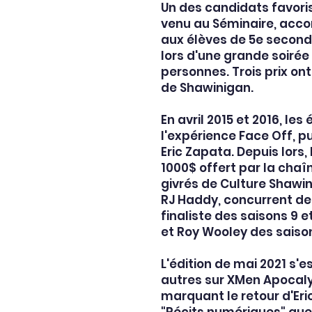
Un des candidats favoris 
venu au Séminaire, accom
aux élèves de 5e seconda
lors d'une grande soiré
personnes. Trois prix on
de Shawinigan.
En avril 2015 et 2016, le
l'expérience Face Off, p
Eric Zapata. Depuis lors,
1000$ offert par la chaîne
givrés de Culture Shawin
RJ Haddy, concurrent des 
finaliste des saisons 9 e
et Roy Wooley des saison
L'édition de mai 2021 s'
autres sur XMen Apocalyp
marquant le retour d'Eri