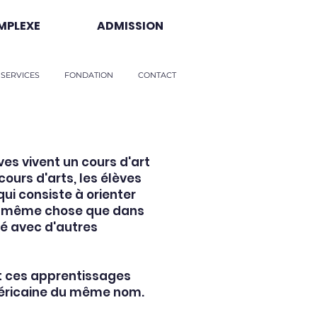
MPLEXE
ADMISSION
 SERVICES
FONDATION
CONTACT
ves vivent un cours d'art
ours d'arts, les élèves
ui consiste à orienter
 la même chose que dans
iné avec d'autres
ut ces apprentissages
américaine du même nom.​