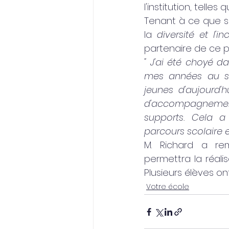
l'institution, telle
Tenant à ce que s
la 
diversité et l'in
partenaire de ce 
" J'ai été choyé 
mes années au se
jeunes d'aujourd'h
d'accompagnement
supports. Cela 
parcours scolaire e
M. Richard a re
permettra la réalis
Plusieurs élèves o
Votre école